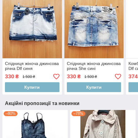
Спідниця жіноча джинсова
Спідниця жіноча джинсова
Комб
річна Dlf синя
річна She сині
Dlf с
330
330
374
₴
₴
1 500 ₴
1 500 ₴
Купити
Купити
Акційні пропозиції та новинки
–80%
–78%