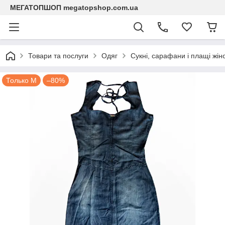
МЕГАТОПШОП megatopshop.com.ua
Товари та послуги
Одяг
Сукні, сарафани і плащі жіно
Только М
–80%