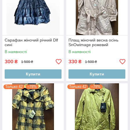
Сарафан жіночий річний Dlf
Плащ жіночий весна осінь
сині
SnOwimage рожевий
В наявності
В наявності
300
330
₴
₴
1 500 ₴
1 500 ₴
Купити
Купити
Только 42
–78%
Только 42
–78%