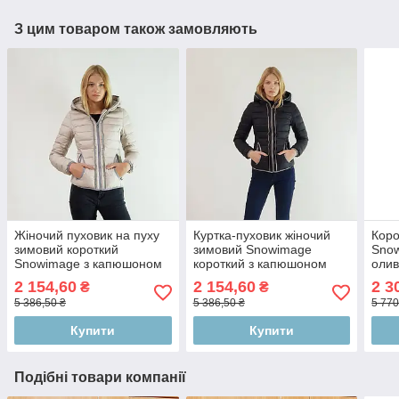
З цим товаром також замовляють
Жіночий пуховик на пуху
Куртка-пуховик жіночий
Коро
зимовий короткий
зимовий Snowimage
Sno
Snowimage з капюшоном
короткий з капюшоном
олив
бежевий р.XS
чорного кольору,
2 154,60
2 154,60
2 3
₴
₴
розпродаж ХС
5 386,50 ₴
5 386,50 ₴
5 770
Купити
Купити
Подібні товари компанії