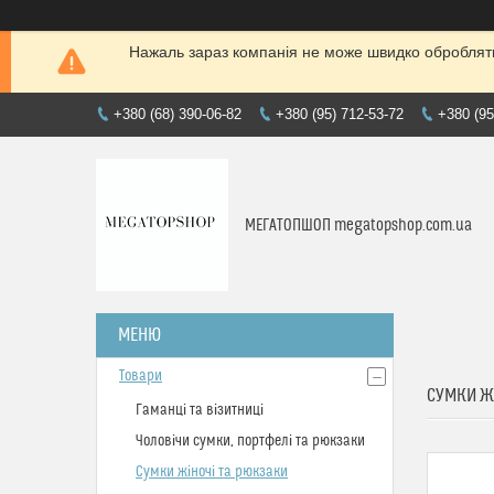
Нажаль зараз компанія не може швидко обробляти 
+380 (68) 390-06-82
+380 (95) 712-53-72
+380 (95
МЕГАТОПШОП megatopshop.com.ua
Товари
СУМКИ Ж
Гаманці та візитниці
Чоловічи сумки, портфелі та рюкзаки
Сумки жіночі та рюкзаки