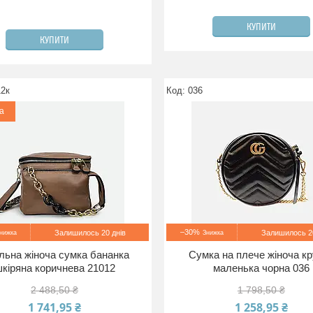
КУПИТИ
КУПИТИ
12к
036
а
–30%
Залишилось 20 днів
Залишилось 20
льна жіноча сумка бананка
Сумка на плече жіноча кр
кіряна коричнева 21012
маленька чорна 036
2 488,50 ₴
1 798,50 ₴
1 741,95 ₴
1 258,95 ₴