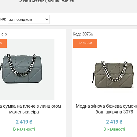
СУМКИ СЕРЕДНІ, ВЕЛИКІ ЖІНОЧІ
 сір
3076б
а
Новинка
а сумка на плече з ланцюгом
Модна жіноча бежева сумочк
маленька сіра
боді шкіряна 3076
2 419 ₴
2 419 ₴
В наявності
В наявності