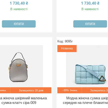
1 730,40 ₴
1 730,40 ₴
В наявності
В наявності
КУПИТИ
КУПИТИ
9095г
Новинка
–30%
Залишилось 20 днів
Залишилось 20
а жіноча шкіряний маленька
Модна жіноча сумка шкі
сумка-клатч сіра 009
середня на плече блакитн