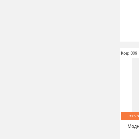
009
–33%
Модн