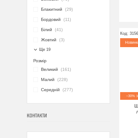
Блакитний
29
Бордовий
11
Білий
41
3156
Жовтий
3
Новинк
Ще 19
Розмір
Великий
161
Малий
228
Середній
277
–30%
Ш
КОНТАКТИ