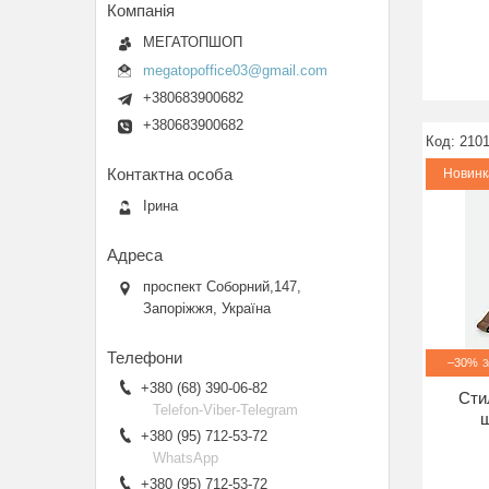
МЕГАТОПШОП
megatopoffice03@gmail.com
+380683900682
+380683900682
210
Новинк
Ірина
проспект Соборний,147,
Запоріжжя, Україна
–30%
+380 (68) 390-06-82
Сти
Telefon-Viber-Telegram
ш
+380 (95) 712-53-72
WhatsApp
+380 (95) 712-53-72