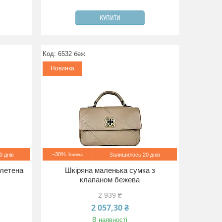
КУПИТИ
6532 беж
Новинка
–30%
 днів
Залишилось 20 днів
плетена
Шкіряна маленька сумка з
клапаном бежева
2 939 ₴
2 057,30 ₴
В наявності