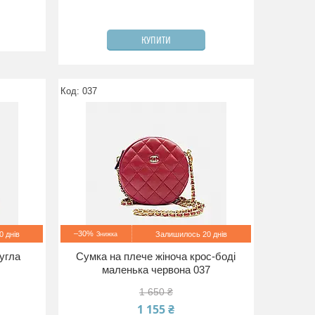
КУПИТИ
037
–30%
 днів
Залишилось 20 днів
угла
Сумка на плече жіноча крос-боді
маленька червона 037
1 650 ₴
1 155 ₴