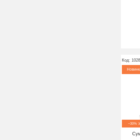
102
Новинк
–30%
Сум