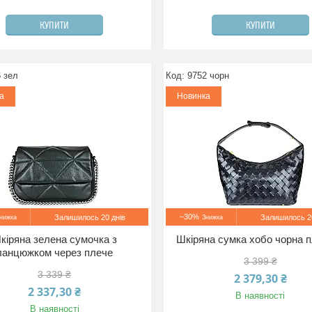
КУПИТИ
КУПИТИ
 зел
9752 чорн
а
Новинка
–30%
Залишилось 20 днів
Залишилось 20
кіряна зелена сумочка з
Шкіряна сумка хобо чорна 
ланцюжком через плече
3 399 ₴
3 339 ₴
2 379,30 ₴
2 337,30 ₴
В наявності
В наявності