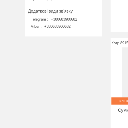
Telegram
+380683900682
Viber
+380683900682
891
–30%
Сумк