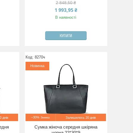
2 848,50 ₴
1 993,95 ₴
В наявності
КУПИТИ
8270ч
Новинка
–30%
 днів
Залишилось 20 днів
едня
Сумка жіноча середня шкіряна
чорна 22*30*9