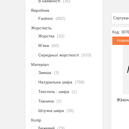
В наявності
35
Виробник
Fashion
882
Жорсткість
3076
Жорстка
32
Новинк
М'яка
60
Середньої жорсткості
533
Матеріал
Замша
3
Натуральна шкіра
788
Текстиль - шкіра
1
Жіноч
Тканина
2
Штучна шкіра
36
Колір
Бежевий
79