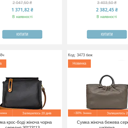
2 047,50 ₴
3 403,50 ₴
1 371,82 ₴
2 382,45 ₴
В наявності
В наявності
КУПИТИ
КУПИТИ
88ч
3473 беж
а
Новинка
–30%
Залишилось 20 днів
Залишилось 20
ка крос-боді жіноча чорна
Сумка жіноча бежева сер
середня 30*23*13
шкіряна