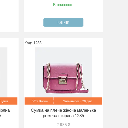
В наявності
КУПИТИ
1235
–33%
 днів
Залишилось 20 днів
іряна
Сумка на плече жіноча маленька
5
рожева шкіряна 1235
2 985 ₴