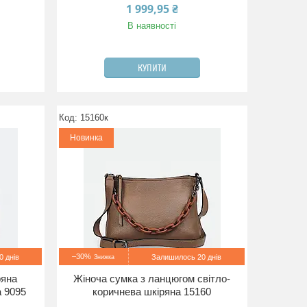
1 999,95 ₴
В наявності
КУПИТИ
15160к
Новинка
–30%
 днів
Залишилось 20 днів
ряна
Жіноча сумка з ланцюгом світло-
а 9095
коричнева шкіряна 15160