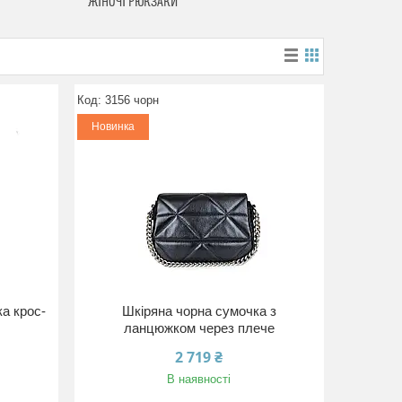
ЖІНОЧІ РЮКЗАКИ
3156 чорн
Новинка
а крос-
Шкіряна чорна сумочка з
ланцюжком через плече
2 719 ₴
В наявності