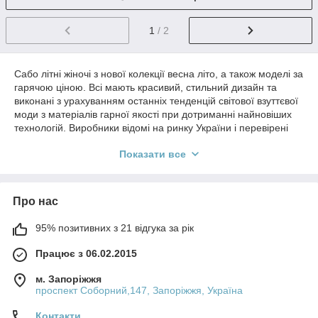
1
/ 2
Сабо літні жіночі з нової колекції весна літо, а також моделі за
гарячою ціною. Всі мають красивий, стильний дизайн та
виконані з урахуванням останніх тенденцій світової взуттєвої
моди з матеріалів гарної якості при дотриманні найновіших
технологій. Виробники відомі на ринку України і перевірені
багаторічною співпрацею. Широкий асортимент колірних
Показати все
рішень та модних акцентів у сабо, дуже комфортні італійські
колодки, демократичні ціни та постійно діючі маркетингові
акції представлені у нашому інтернет-магазині. Доставка по
Україні 1 день.
Про нас
95% позитивних з 21 відгука за рік
Працює з 06.02.2015
м. Запоріжжя
проспект Соборний,147, Запоріжжя, Україна
Контакти