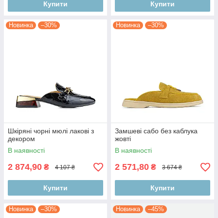
Купити
Купити
Новинка
–30%
Новинка
–30%
Шкіряні чорні мюлі лакові з
Замшеві сабо без каблука
декором
жовті
В наявності
В наявності
2 874,90
2 571,80
₴
₴
4 107 ₴
3 674 ₴
Купити
Купити
Новинка
–30%
Новинка
–45%