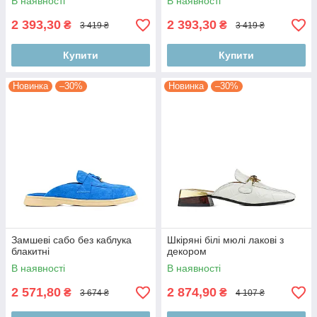
В наявності
В наявності
2 393,30
2 393,30
₴
₴
3 419 ₴
3 419 ₴
Купити
Купити
Новинка
–30%
Новинка
–30%
Замшеві сабо без каблука
Шкіряні білі мюлі лакові з
блакитні
декором
В наявності
В наявності
2 571,80
2 874,90
₴
₴
3 674 ₴
4 107 ₴