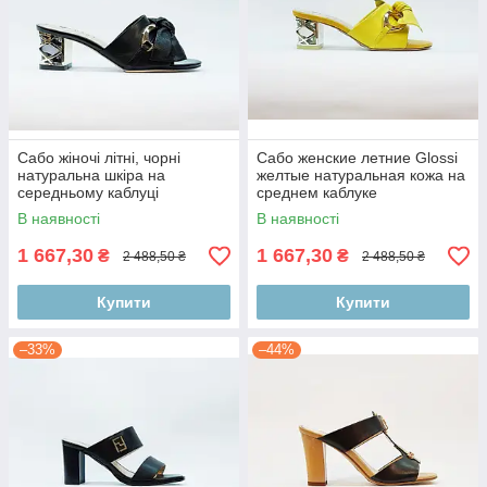
Сабо жіночі літні, чорні
Сабо женские летние Glossi
натуральна шкіра на
желтые натуральная кожа на
середньому каблуці
среднем каблуке
В наявності
В наявності
1 667,30
1 667,30
₴
₴
2 488,50 ₴
2 488,50 ₴
Купити
Купити
–33%
–44%