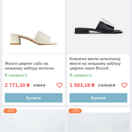
Класичні мюли-шльопанці
Жіночі шкіряні сабо на
жіночі на низькому каблуці
низькому каблуці молочні
шкіряні чорні Brocoli
B59600N-4985 р.36
В наявності
В наявності
2 771,30
1 583,18
₴
₴
3 959 ₴
2 878,50 ₴
Купити
Купити
–33%
–33%