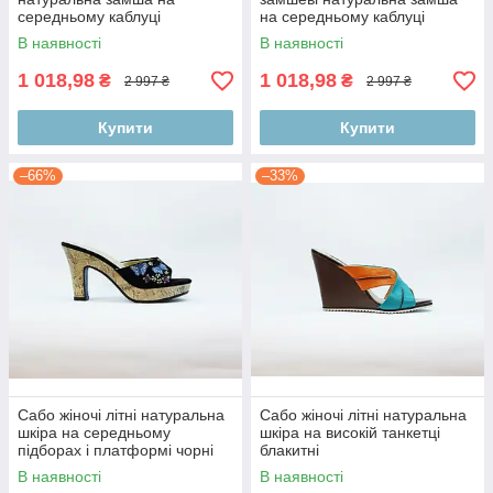
середньому каблуці
на середньому каблуці
В наявності
В наявності
1 018,98
1 018,98
₴
₴
2 997 ₴
2 997 ₴
Купити
Купити
–66%
–33%
Сабо жіночі літні натуральна
Сабо жіночі літні натуральна
шкіра на середньому
шкіра на високій танкетці
підборах і платформі чорні
блакитні
В наявності
В наявності