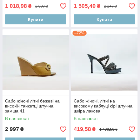
1 018,98
1 505,49
₴
₴
2 997 ₴
2 247 ₴
Купити
Купити
–72%
Сабо жіночі літні бежеві на
Сабо жіночі, літні на
високій танкетці штучна
високому каблуці сірі штучна
замша 41
шкіра лакова
В наявності
В наявності
2 997
419,58
₴
₴
1 498,50 ₴