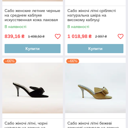
Сабо женские летние черные
Сабо жіночі літні сріблясті
на среднем каблуке
натуральна шкіра на
искусственная кожа лаковая
високому каблуці
В наявності
В наявності
839,16
1 018,98
₴
₴
1 498,50 ₴
2 997 ₴
Купити
Купити
–66%
–66%
Сабо жіночі літні, чорні
Сабо жіночі літні бежеві
натуральна замша на
замшеві натуральна замша